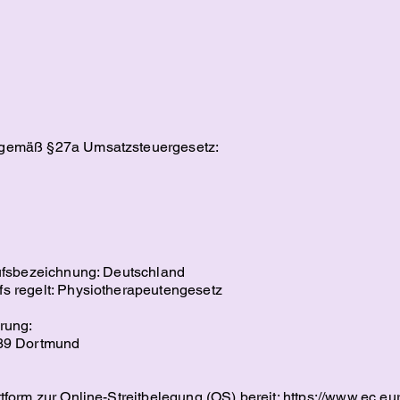
 gemäß §27a Umsatzsteuergesetz:
rufsbezeichnung: Deutschland
s regelt: Physiotherapeutengesetz
erung:
139 Dortmund
tform zur Online-Streitbelegung (OS) bereit:
https://www.ec.e