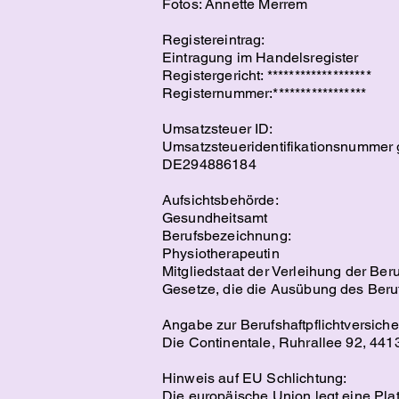
Fotos: Annette Merrem
Registereintrag:
Eintragung im Handelsregister
Registergericht: *******************
Registernummer:*****************
Umsatzsteuer ID:
Umsatzsteueridentifikationsnummer
DE294886184
Aufsichtsbehörde:
Gesundheitsamt
Berufsbezeichnung:
Physiotherapeutin
Mitgliedstaat der Verleihung der Be
Gesetze, die die Ausübung des Beruf
Angabe zur Berufshaftpflichtversich
Die Continentale, Ruhrallee 92, 44
Hinweis auf EU Schlichtung:
Die europäische Union legt eine Plat