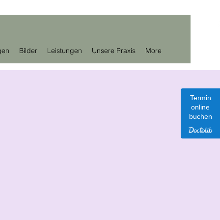
gen
Bilder
Leistungen
Unsere Praxis
More
Termin
online
buchen