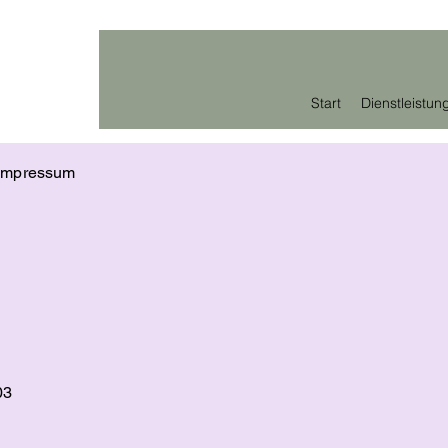
Start
Dienstleistun
um
03